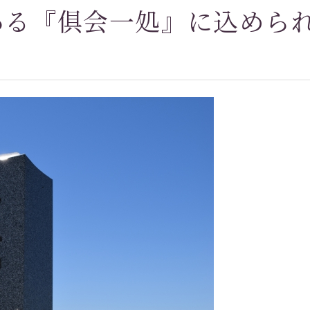
ある『俱会一処』に込めら