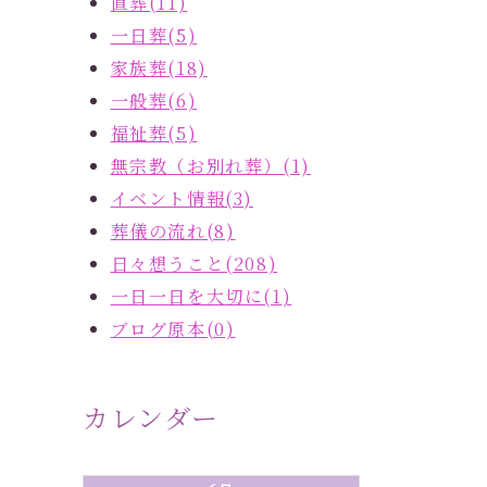
直葬(11)
一日葬(5)
家族葬(18)
一般葬(6)
福祉葬(5)
無宗教（お別れ葬）(1)
イベント情報(3)
葬儀の流れ(8)
日々想うこと(208)
一日一日を大切に(1)
ブログ原本(0)
カレンダー