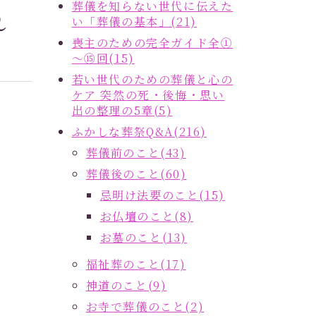
葬儀を知らない世代に伝えた
れ
い「葬儀の基本」(21)
喪主のための完全ガイド全①
～⑮回(15)
若い世代のための葬儀と心の
ケア 突然の死・後悔・思い
出の整理の5章(5)
ふかしな葬祭Q&A(216)
葬儀前のこと(43)
葬儀後のこと(60)
忌明け法要のこと(15)
お仏壇のこと(8)
お墓のこと(13)
福祉葬のこと(17)
神道のこと(9)
お寺で葬儀のこと(2)