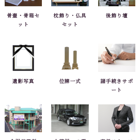
骨壷・骨箱セ
枕飾り・仏具
後飾り壇
ット
セット
遺影写真
位牌一式
諸手続きサポ
ート