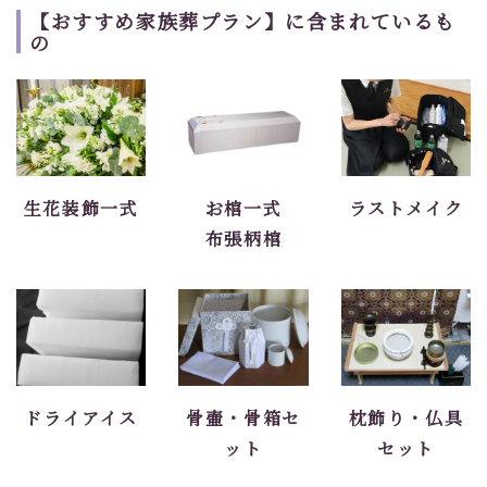
【おすすめ家族葬プラン】に含まれているも
の
生花装飾一式
お棺一式
ラストメイク
布張柄棺
ドライアイス
骨壷・骨箱セ
枕飾り・仏具
ット
セット