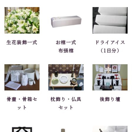
生花装飾一式
お棺一式
ドライアイス
布張棺
（1日分）
骨壷・骨箱セ
枕飾り・仏具
後飾り壇
ット
セット