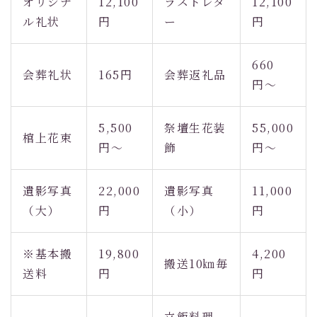
オリジナ
12,100
ラストレタ
12,100
ル礼状
円
ー
円
660
会葬礼状
165円
会葬返礼品
円〜
5,500
祭壇生花装
55,000
棺上花束
円〜
飾
円〜
遺影写真
22,000
遺影写真
11,000
（大）
円
（小）
円
※基本搬
19,800
4,200
搬送10㎞毎
送料
円
円
立飯料理