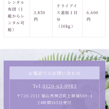
レンタル
ドライアイ
布団（1
3,850
ス追加１日
6,600
組からレ
円
分
円
ンタル可
（10kg）
能）
お電話でのお問い合わせ
Tel.
0120-63-0983
〒720-2111 福山市神辺町上御領569−1
24時間365日受付