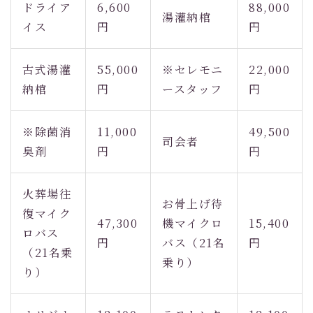
ドライア
6,600
88,000
湯灌納棺
イス
円
円
古式湯灌
55,000
※セレモニ
22,000
納棺
円
ースタッフ
円
※除菌消
11,000
49,500
司会者
臭剤
円
円
火葬場往
お骨上げ待
復マイク
47,300
機マイクロ
15,400
ロバス
円
バス（21名
円
（21名乗
乗り）
り）