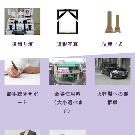
後飾り壇
遺影写真
位牌一式
諸手続きサポ
会場使用料
火葬場への霊
ート
（大小選べま
柩車
す）