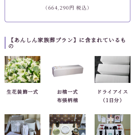
（664,290円 税込）
【あんしん家族葬プラン】に含まれているも
の
生花装飾一式
お棺一式
ドライアイス
布張柄棺
（1日分）