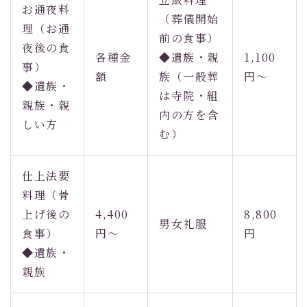
お通夜料
（葬儀開始
理（お通
前の食事）
夜後の食
各種金
◆遺族・親
1,100
事）
額
族（一般葬
円〜
◆遺族・
は寺院・組
親族・親
内の方を含
しい方
む）
仕上法要
料理（骨
上げ後の
4,400
8,800
男女礼服
食事）
円〜
円
◆遺族・
親族