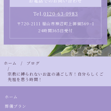
お電話でのお問い合わせ
Tel.
0120-63-0983
〒720-2111 福山市神辺町上御領569−1
24時間365日受付
ホーム
ブログ
宗教に縛られないお盆の過ごし方！自分らしくご
先祖を思う時間！
ホーム
葬儀プラン