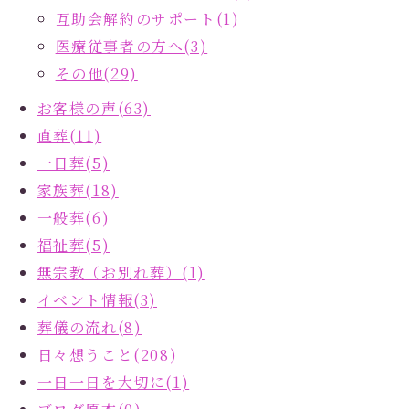
互助会解約のサポート(1)
医療従事者の方へ(3)
その他(29)
お客様の声(63)
直葬(11)
一日葬(5)
家族葬(18)
一般葬(6)
福祉葬(5)
無宗教（お別れ葬）(1)
イベント情報(3)
葬儀の流れ(8)
日々想うこと(208)
一日一日を大切に(1)