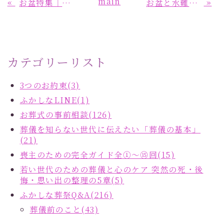
main
«
»
お盆特集｜時期・意味・準備・ならわしについて！
お盆と水難事故の不思議な関係「ご先祖さまを想い、家族の安全を守るために」
カテゴリーリスト
3つのお約束(3)
ふかしなLINE(1)
お葬式の事前相談(126)
葬儀を知らない世代に伝えたい「葬儀の基本」
(21)
喪主のための完全ガイド全①～⑮回(15)
若い世代のための葬儀と心のケア 突然の死・後
悔・思い出の整理の5章(5)
ふかしな葬祭Q&A(216)
葬儀前のこと(43)