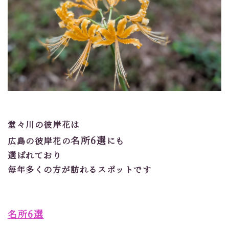
堂々川の彼岸花は
名所6選
広島の彼岸花の
にも
選ばれており
毎年多くの方が訪れるスポットです
名所6選