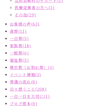
互助会解約のサポート(1)
医療従事者の方へ(3)
その他(29)
お客様の声(63)
直葬(11)
一日葬(5)
家族葬(18)
一般葬(6)
福祉葬(5)
無宗教（お別れ葬）(1)
イベント情報(3)
葬儀の流れ(8)
日々想うこと(208)
一日一日を大切に(1)
ブログ原本(0)