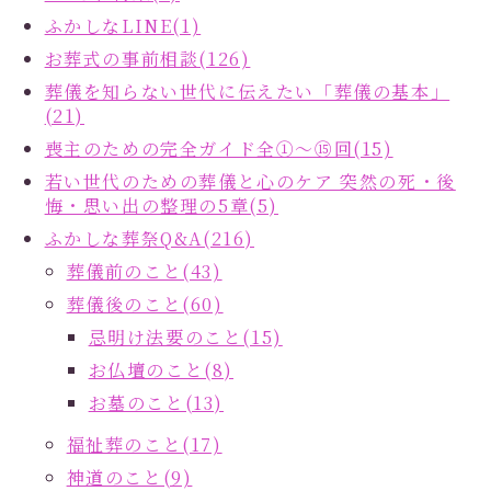
ふかしなLINE(1)
お葬式の事前相談(126)
葬儀を知らない世代に伝えたい「葬儀の基本」
(21)
喪主のための完全ガイド全①～⑮回(15)
若い世代のための葬儀と心のケア 突然の死・後
悔・思い出の整理の5章(5)
ふかしな葬祭Q&A(216)
葬儀前のこと(43)
葬儀後のこと(60)
忌明け法要のこと(15)
お仏壇のこと(8)
お墓のこと(13)
福祉葬のこと(17)
神道のこと(9)