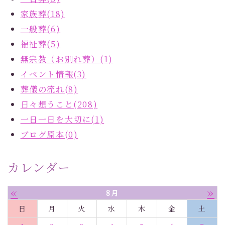
家族葬(18)
一般葬(6)
福祉葬(5)
無宗教（お別れ葬）(1)
イベント情報(3)
葬儀の流れ(8)
日々想うこと(208)
一日一日を大切に(1)
ブログ原本(0)
カレンダー
«
»
8月
日
月
火
水
木
金
土