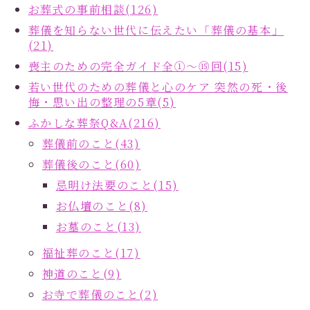
お葬式の事前相談(126)
葬儀を知らない世代に伝えたい「葬儀の基本」
(21)
喪主のための完全ガイド全①～⑮回(15)
若い世代のための葬儀と心のケア 突然の死・後
悔・思い出の整理の5章(5)
ふかしな葬祭Q&A(216)
葬儀前のこと(43)
葬儀後のこと(60)
忌明け法要のこと(15)
お仏壇のこと(8)
お墓のこと(13)
福祉葬のこと(17)
神道のこと(9)
お寺で葬儀のこと(2)