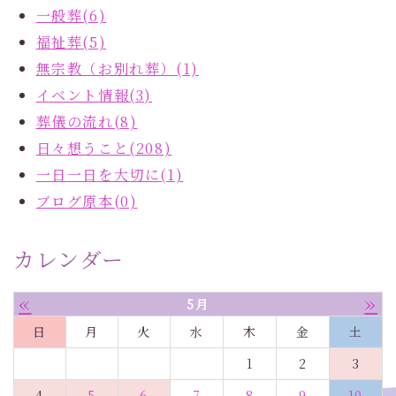
一般葬(6)
福祉葬(5)
無宗教（お別れ葬）(1)
イベント情報(3)
葬儀の流れ(8)
日々想うこと(208)
一日一日を大切に(1)
ブログ原本(0)
カレンダー
«
»
5月
日
月
火
水
木
金
土
1
2
3
4
5
6
7
8
9
10