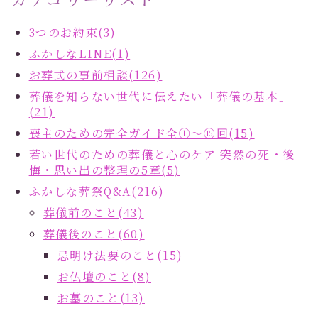
3つのお約束(3)
ふかしなLINE(1)
お葬式の事前相談(126)
葬儀を知らない世代に伝えたい「葬儀の基本」
(21)
喪主のための完全ガイド全①～⑮回(15)
若い世代のための葬儀と心のケア 突然の死・後
悔・思い出の整理の5章(5)
ふかしな葬祭Q&A(216)
葬儀前のこと(43)
葬儀後のこと(60)
忌明け法要のこと(15)
お仏壇のこと(8)
お墓のこと(13)